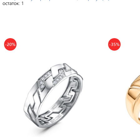
остаток:
1
-20%
-35%