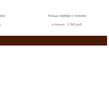
азом
Кольцо серебро с топазом
.
2 960 руб.
3 700 руб.