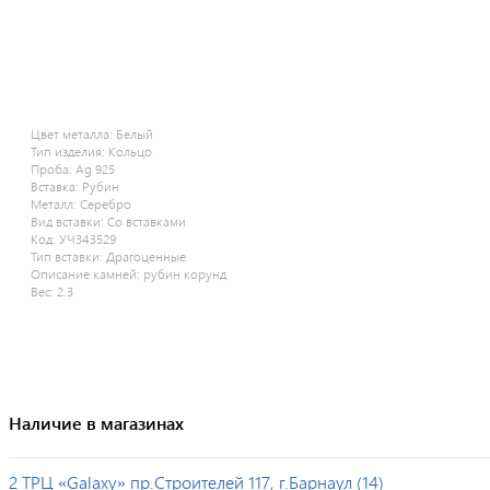
Цвет металла:
Белый
Тип изделия:
Кольцо
Проба:
Ag 925
Вставка:
Рубин
Металл:
Серебро
Вид вставки:
Со вставками
Код:
УЧ343529
Тип вставки:
Драгоценные
Описание камней:
рубин корунд
Вес:
2.3
Наличие в магазинах
2 ТРЦ «Galaxy» пр.Строителей 117, г.Барнаул (14)