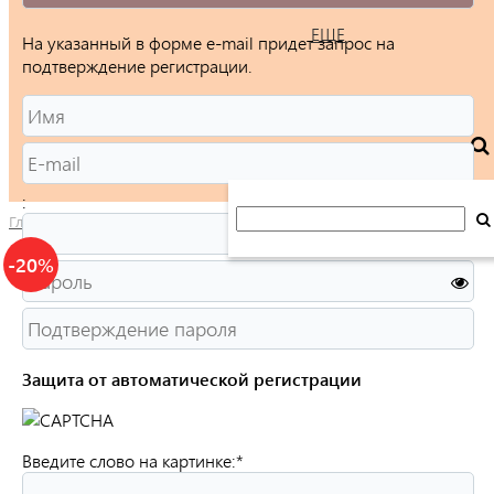
ЕЩЕ
На указанный в форме e-mail придет запрос на
подтверждение регистрации.
:
Главная
/
Каталог
/
Ювелирные изделия
/
Кольца
/
Женские
/
-20%
Защита от автоматической регистрации
Введите слово на картинке:
*