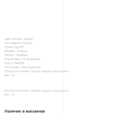
Цвет металла:
Белый
Тип изделия:
Кольцо
Проба:
Ag 925
Вставка:
Сапфир
Металл:
Серебро
Вид вставки:
Со вставками
Код:
УЧ346200
Тип вставки:
Драгоценные
Описание камней:
сапфир корунд, куб.циркон.
Вес:
1.9
Описание камней:
сапфир корунд, куб.циркон.
Вес:
1.9
Наличие в магазинах