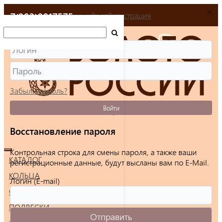
+7(903)9917575
Вход
Регистрация
Забыли пароль?
Войти
Восстановление пароля
Контрольная строка для смены пароля, а также ваши
КАТАЛОГ
регистрационные данные, будут высланы вам по E-Mail.
КОЛЬЦА
Логин (E-mail)
СЕРЬГИ
ПОДВЕСКИ