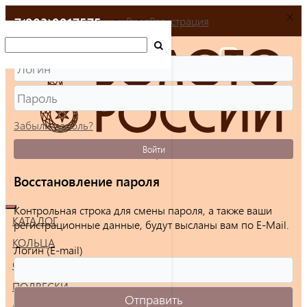
+7(903)9917575
Вход
Регистрация
Забыли пароль?
Войти
Восстановление пароля
Контрольная строка для смены пароля, а также ваши
КАТАЛОГ
регистрационные данные, будут высланы вам по E-Mail.
КОЛЬЦА
Логин (E-mail)
СЕРЬГИ
ПОДВЕСКИ