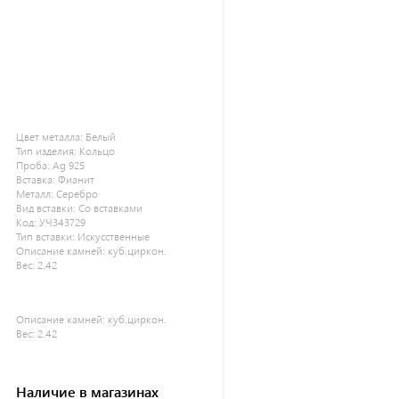
Цвет металла:
Белый
Тип изделия:
Кольцо
Проба:
Ag 925
Вставка:
Фианит
Металл:
Серебро
Вид вставки:
Со вставками
Код:
УЧ343729
Тип вставки:
Искусственные
Описание камней:
куб.циркон.
Вес:
2.42
Описание камней:
куб.циркон.
Вес:
2.42
Наличие в магазинах