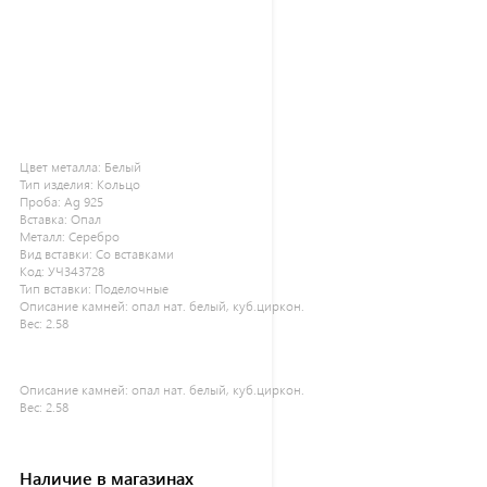
Цвет металла:
Белый
Тип изделия:
Кольцо
Проба:
Ag 925
Вставка:
Опал
Металл:
Серебро
Вид вставки:
Со вставками
Код:
УЧ343728
Тип вставки:
Поделочные
Описание камней:
опал нат. белый, куб.циркон.
Вес:
2.58
Описание камней:
опал нат. белый, куб.циркон.
Вес:
2.58
Наличие в магазинах