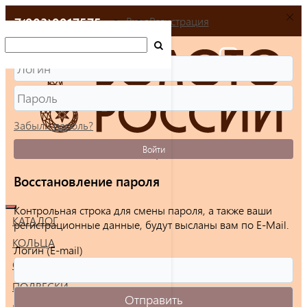
+7(903)9917575
Вход
Регистрация
Забыли пароль?
Войти
Восстановление пароля
Контрольная строка для смены пароля, а также ваши
КАТАЛОГ
регистрационные данные, будут высланы вам по E-Mail.
КОЛЬЦА
Логин (E-mail)
СЕРЬГИ
ПОДВЕСКИ