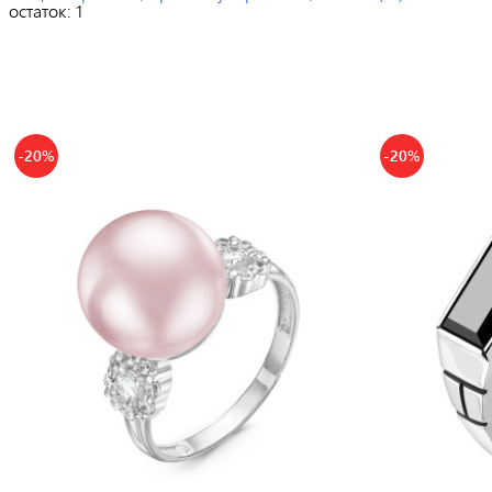
остаток:
1
-20%
-20%