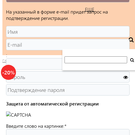
ЕЩЕ
На указанный в форме e-mail придет запрос на
подтверждение регистрации.
:
Главная
/
Каталог
/
Ювелирные изделия
/
Кольца
/
Женские
/
-20%
Защита от автоматической регистрации
Введите слово на картинке:
*