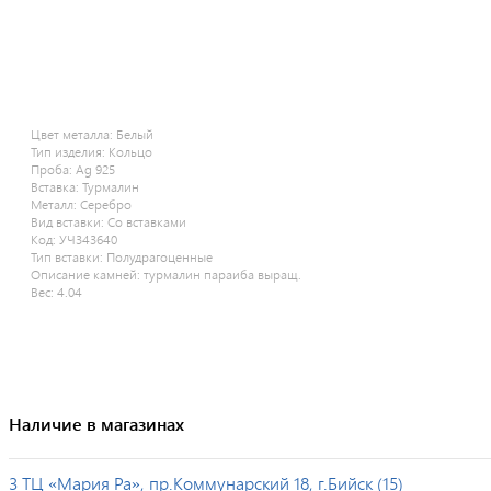
Цвет металла:
Белый
Тип изделия:
Кольцо
Проба:
Ag 925
Вставка:
Турмалин
Металл:
Серебро
Вид вставки:
Со вставками
Код:
УЧ343640
Тип вставки:
Полудрагоценные
Описание камней:
турмалин параиба выращ.
Вес:
4.04
Наличие в магазинах
3 ТЦ «Мария Ра», пр.Коммунарский 18, г.Бийск (15)