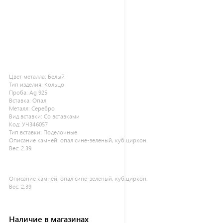
Цвет металла:
Белый
Тип изделия:
Кольцо
Проба:
Ag 925
Вставка:
Опал
Металл:
Серебро
Вид вставки:
Со вставками
Код:
УЧ346057
Тип вставки:
Поделочные
Описание камней:
опал сине-зеленый, куб.циркон.
Вес:
2.39
Описание камней:
опал сине-зеленый, куб.циркон.
Вес:
2.39
Наличие в магазинах