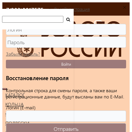
+7(903)9917575
Вход
Регистрация
Забыли пароль?
Войти
Восстановление пароля
Контрольная строка для смены пароля, а также ваши
КАТАЛОГ
регистрационные данные, будут высланы вам по E-Mail.
КОЛЬЦА
Логин (E-mail)
СЕРЬГИ
ПОДВЕСКИ