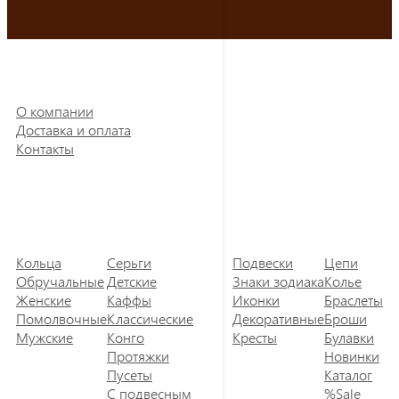
О компании
Доставка и оплата
Контакты
Кольца
Серьги
Подвески
Цепи
Обручальные
Детские
Знаки зодиака
Колье
Женские
Каффы
Иконки
Браслеты
Помолвочные
Классические
Декоративные
Броши
Мужские
Конго
Кресты
Булавки
Протяжки
Новинки
Пусеты
Каталог
С подвесным
%Sale