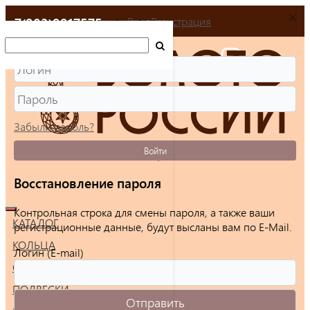
+7(903)9917575
Вход
Регистрация
Забыли пароль?
Войти
Восстановление пароля
Контрольная строка для смены пароля, а также ваши
КАТАЛОГ
регистрационные данные, будут высланы вам по E-Mail.
КОЛЬЦА
Логин (E-mail)
СЕРЬГИ
ПОДВЕСКИ