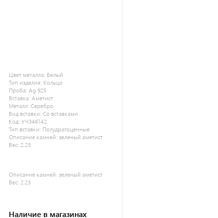
Цвет металла:
Белый
Тип изделия:
Кольцо
Проба:
Ag 925
Вставка:
Аметист
Металл:
Серебро
Вид вставки:
Со вставками
Код:
УЧ346142
Тип вставки:
Полудрагоценные
Описание камней:
зеленый аметист
Вес:
2.23
Описание камней:
зеленый аметист
Вес:
2.23
Наличие в магазинах