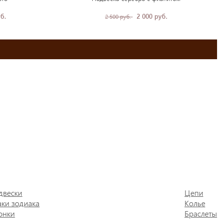
б.
2 000 руб.
2 500 руб.
двески
Цепи
аки зодиака
Колье
онки
Браслеты