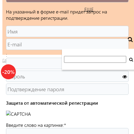
ЕЩЕ
На указанный в форме e-mail придет запрос на
подтверждение регистрации.
:
Главная
/
Каталог
/
Ювелирные изделия
/
Кольца
/
Женские
/
-20%
Защита от автоматической регистрации
Введите слово на картинке:
*