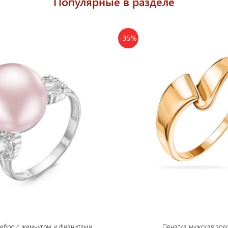
Популярные в разделе
-35%
ребро с жемчугом и фианитами
Печатка мужская зол