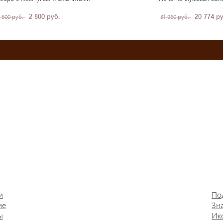
2 800 руб.
20 774 ру
 500 руб.
31 960 руб.
и
По
ие
Зн
ы
Ик