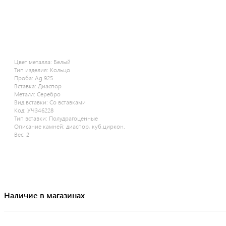
Цвет металла:
Белый
Тип изделия:
Кольцо
Проба:
Ag 925
Вставка:
Диаспор
Металл:
Серебро
Вид вставки:
Со вставками
Код:
УЧ346228
Тип вставки:
Полудрагоценные
Описание камней:
диаспор, куб.циркон.
Вес:
2
Наличие в магазинах