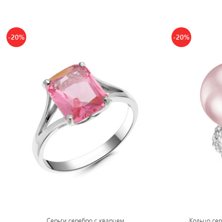
-20%
-20%
Серьги серебро с кварцем
Кольцо се