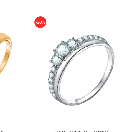
-20%
ото
Подвеска серебро с фианитом