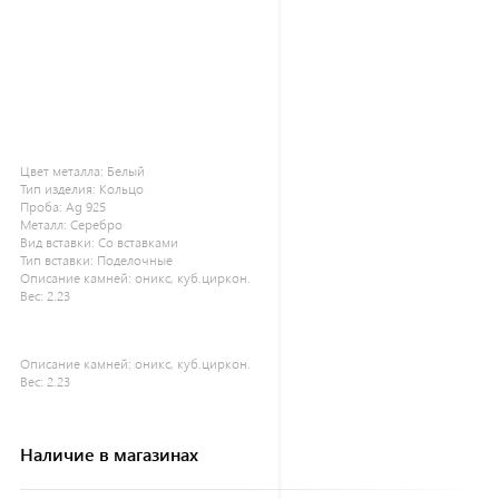
Цвет металла:
Белый
Тип изделия:
Кольцо
Проба:
Ag 925
Металл:
Серебро
Вид вставки:
Со вставками
Тип вставки:
Поделочные
Описание камней:
оникс, куб.циркон.
Вес:
2.23
Описание камней:
оникс, куб.циркон.
Вес:
2.23
Наличие в магазинах