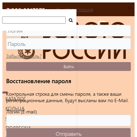
+7(903)9917575
Вход
Регистрация
Забыли пароль?
Войти
Восстановление пароля
Контрольная строка для смены пароля, а также ваши
КАТАЛОГ
регистрационные данные, будут высланы вам по E-Mail.
КОЛЬЦА
Логин (E-mail)
СЕРЬГИ
ПОДВЕСКИ