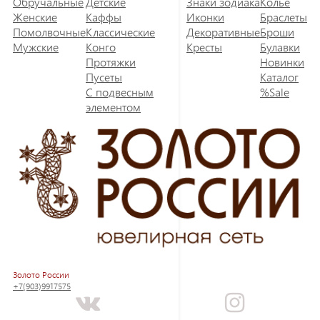
Обручальные
Детские
Знаки зодиака
Колье
Женские
Каффы
Иконки
Браслеты
Помолвочные
Классические
Декоративные
Броши
Мужские
Конго
Кресты
Булавки
Протяжки
Новинки
Пусеты
Каталог
С подвесным
%Sale
элементом
Золото России
+7(903)9917575