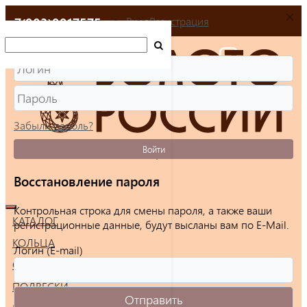
+7(903)9917575
Вход
Регистрация
Забыли пароль?
Войти
Восстановление пароля
Контрольная строка для смены пароля, а также ваши
КАТАЛОГ
регистрационные данные, будут высланы вам по E-Mail.
КОЛЬЦА
Логин (E-mail)
СЕРЬГИ
ПОДВЕСКИ