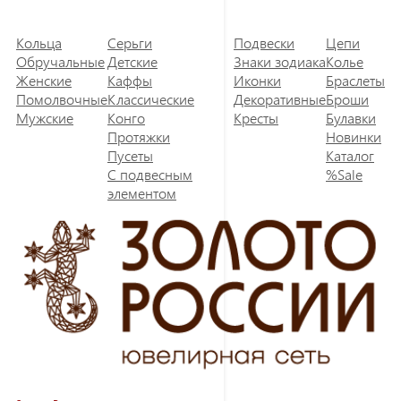
Кольца
Серьги
Подвески
Цепи
Обручальные
Детские
Знаки зодиака
Колье
Женские
Каффы
Иконки
Браслеты
Помолвочные
Классические
Декоративные
Броши
Мужские
Конго
Кресты
Булавки
Протяжки
Новинки
Пусеты
Каталог
С подвесным
%Sale
элементом