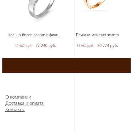
Кол
ьцо белое золото с фианитом
Печатка мужская золото
27 240 руб.
20 774 руб.
41 907 руб.
31 960 руб.
О компании
Доставка и оплата
Контакты