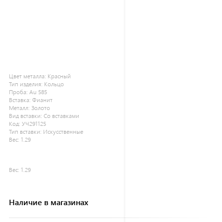
Цвет металла:
Красный
Тип изделия:
Кольцо
Проба:
Au 585
Вставка:
Фианит
Металл:
Золото
Вид вставки:
Со вставками
Код:
УЧ291125
Тип вставки:
Искусственные
Вес:
1.29
Вес:
1.29
Наличие в магазинах