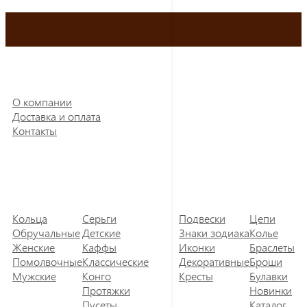
О компании
Доставка и оплата
Контакты
Кольца
Серьги
Подвески
Цепи
Обручальные
Детские
Знаки зодиака
Колье
Женские
Каффы
Иконки
Браслеты
Помолвочные
Классические
Декоративные
Броши
Мужские
Конго
Кресты
Булавки
Протяжки
Новинки
Пусеты
Каталог