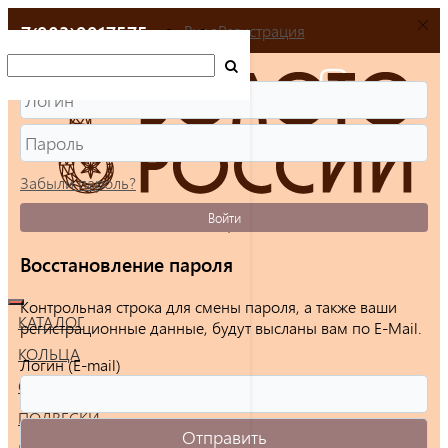
+7(903)9917575
Вход
Регистрация
Забыли пароль?
Войти
Восстановление пароля
Контрольная строка для смены пароля, а также ваши
КАТАЛОГ
регистрационные данные, будут высланы вам по E-Mail.
КОЛЬЦА
Логин (E-mail)
СЕРЬГИ
ПОДВЕСКИ