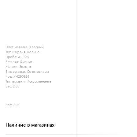
Цвет металла:
Красный
Тип изделия:
Кольцо
Проба:
Au 585
Вставка:
Фианит
Металл:
Золото
Вид вставки:
Со вставками
Код:
УЧ290924
Тип вставки:
Искусственные
Вес:
2.05
Вес:
2.05
Наличие в магазинах