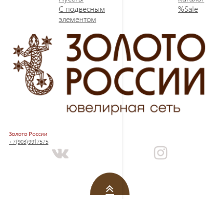
С подвесным
%Sale
элементом
Золото России
+7(903)9917575