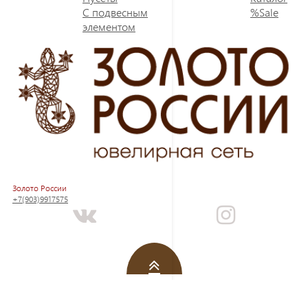
С подвесным
%Sale
элементом
Золото России
+7(903)9917575