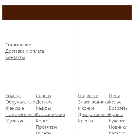
О компании
Доставка и оплата
Контакты
Кольца
Серьги
Подвески
Цепи
Обручальные
Детские
Знаки зодиака
Колье
Женские
Каффы
Иконки
Браслеты
Помолвочные
Классические
Декоративные
Броши
Мужские
Конго
Кресты
Булавки
Протяжки
Новинки
Пусеты
Каталог