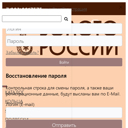
+7(903)9917575
Вход
Регистрация
Забыли пароль?
Войти
Восстановление пароля
Контрольная строка для смены пароля, а также ваши
КАТАЛОГ
регистрационные данные, будут высланы вам по E-Mail.
КОЛЬЦА
Логин (E-mail)
СЕРЬГИ
ПОДВЕСКИ