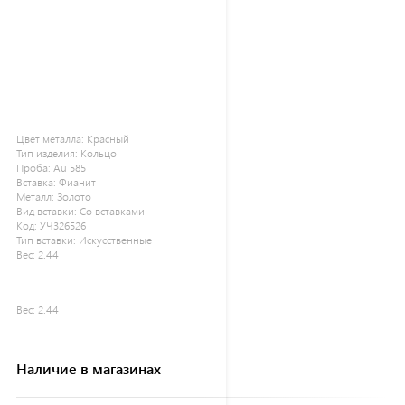
Цвет металла:
Красный
Тип изделия:
Кольцо
Проба:
Au 585
Вставка:
Фианит
Металл:
Золото
Вид вставки:
Со вставками
Код:
УЧ326526
Тип вставки:
Искусственные
Вес:
2.44
Вес:
2.44
Наличие в магазинах