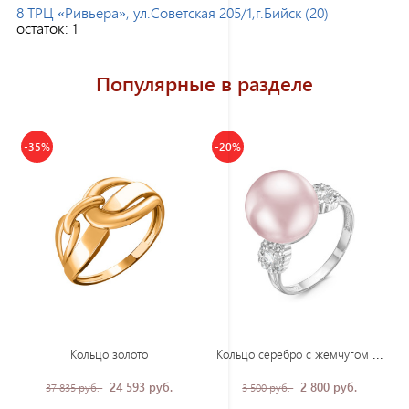
8 ТРЦ «Ривьера», ул.Советская 205/1,г.Бийск (20)
остаток:
1
Популярные в разделе
-35%
-20%
Кол
ьцо серебро с жемчугом и фианитами
Кольцо золото
24 593 руб.
2 800 руб.
37 835 руб.
3 500 руб.