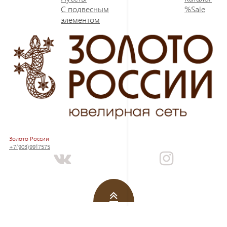
С подвесным
%Sale
элементом
Золото России
+7(903)9917575