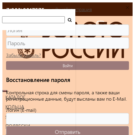
+7(903)9917575
Вход
Регистрация
Забыли пароль?
Войти
Восстановление пароля
Контрольная строка для смены пароля, а также ваши
КАТАЛОГ
регистрационные данные, будут высланы вам по E-Mail.
КОЛЬЦА
Логин (E-mail)
СЕРЬГИ
ПОДВЕСКИ