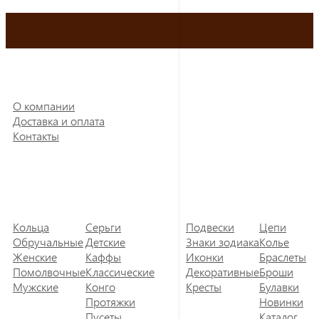
О компании
Доставка и оплата
Контакты
Кольца
Серьги
Подвески
Цепи
Обручальные
Детские
Знаки зодиака
Колье
Женские
Каффы
Иконки
Браслеты
Помолвочные
Классические
Декоративные
Броши
Мужские
Конго
Кресты
Булавки
Протяжки
Новинки
Пусеты
Каталог