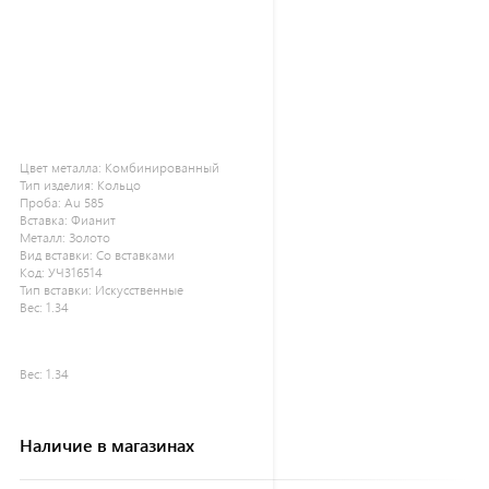
Цвет металла:
Комбинированный
Тип изделия:
Кольцо
Проба:
Au 585
Вставка:
Фианит
Металл:
Золото
Вид вставки:
Со вставками
Код:
УЧ316514
Тип вставки:
Искусственные
Вес:
1.34
Вес:
1.34
Наличие в магазинах