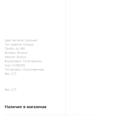
Цвет металла:
Красный
Тип изделия:
Кольцо
Проба:
Au 585
Вставка:
Фианит
Металл:
Золото
Вид вставки:
Со вставками
Код:
УЧ280259
Тип вставки:
Искусственные
Вес:
2.27
Вес:
2.27
Наличие в магазинах