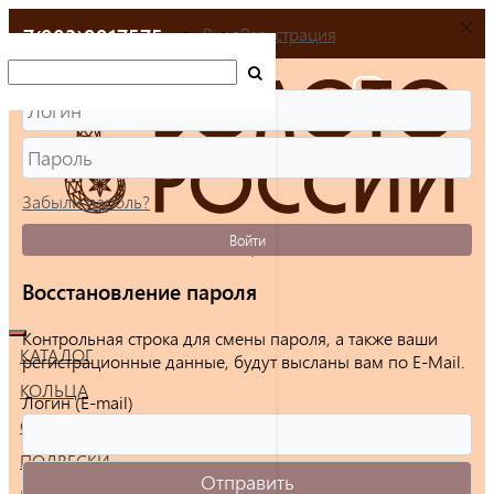
+7(903)9917575
Вход
Регистрация
Забыли пароль?
Войти
Восстановление пароля
Контрольная строка для смены пароля, а также ваши
КАТАЛОГ
регистрационные данные, будут высланы вам по E-Mail.
КОЛЬЦА
Логин (E-mail)
СЕРЬГИ
ПОДВЕСКИ