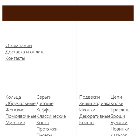
О компании
Доставка и оплата
Контакты
Кольца
Серьги
Подвески
Цепи
Обручальные
Детские
Знаки зодиака
Колье
Женские
Каффы
Иконки
Браслеты
Помолвочные
Классические
Декоративные
Броши
Мужские
Конго
Кресты
Булавки
Протяжки
Новинки
Пусеты
Каталог