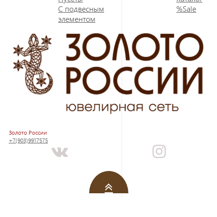
С подвесным
%Sale
элементом
Золото России
+7(903)9917575