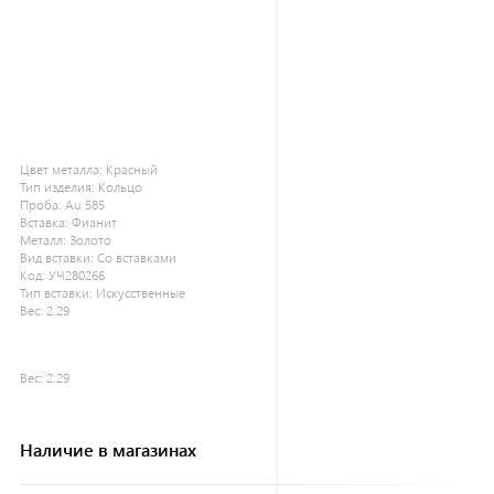
Цвет металла:
Красный
Тип изделия:
Кольцо
Проба:
Au 585
Вставка:
Фианит
Металл:
Золото
Вид вставки:
Со вставками
Код:
УЧ280266
Тип вставки:
Искусственные
Вес:
2.29
Вес:
2.29
Наличие в магазинах