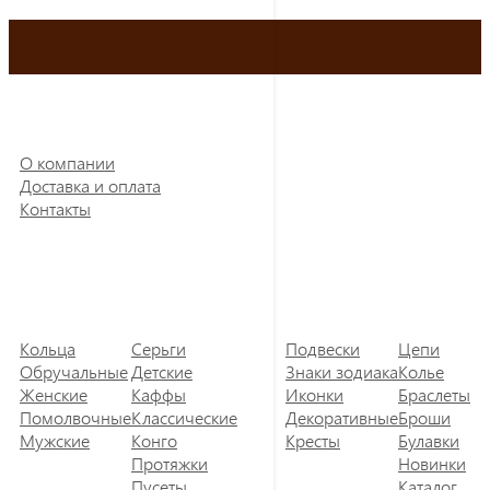
О компании
Доставка и оплата
Контакты
Кольца
Серьги
Подвески
Цепи
Обручальные
Детские
Знаки зодиака
Колье
Женские
Каффы
Иконки
Браслеты
Помолвочные
Классические
Декоративные
Броши
Мужские
Конго
Кресты
Булавки
Протяжки
Новинки
Пусеты
Каталог