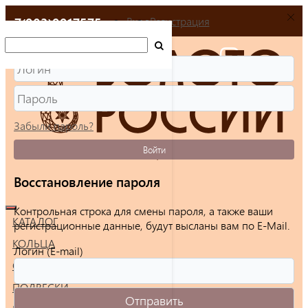
+7(903)9917575
Вход
Регистрация
Забыли пароль?
Войти
Восстановление пароля
Контрольная строка для смены пароля, а также ваши
КАТАЛОГ
регистрационные данные, будут высланы вам по E-Mail.
КОЛЬЦА
Логин (E-mail)
СЕРЬГИ
ПОДВЕСКИ