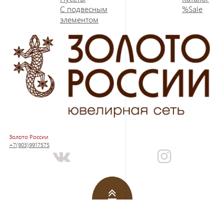
С подвесным
%Sale
элементом
Золото России
+7(903)9917575