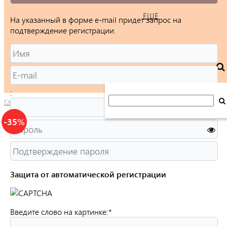
ЕЩЕ
На указанный в форме e-mail придет запрос на
подтверждение регистрации.
:
Главная
/
Каталог
/
Ювелирные изделия
/
Кольца
/
Женские
/
-35%
Защита от автоматической регистрации
Введите слово на картинке:
*