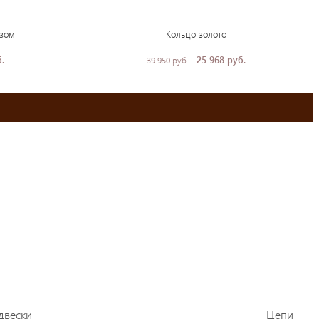
азом
Кольцо золото
.
25 968 руб.
39 950 руб.
двески
Цепи