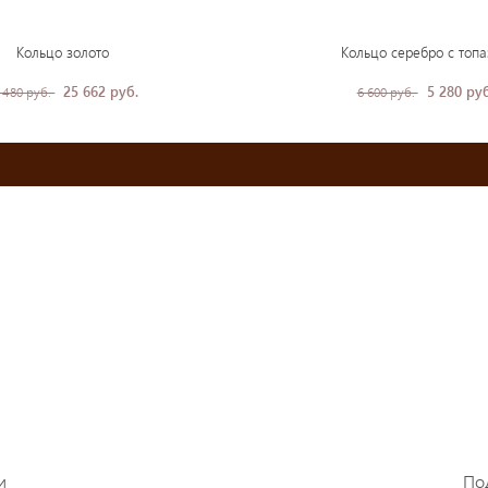
Кольцо золото
Кольцо серебро с топ
25 662 руб.
5 280 руб
 480 руб.
6 600 руб.
и
По