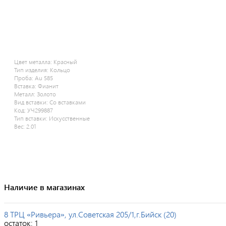
Цвет металла:
Красный
Тип изделия:
Кольцо
Проба:
Au 585
Вставка:
Фианит
Металл:
Золото
Вид вставки:
Со вставками
Код:
УЧ299887
Тип вставки:
Искусственные
Вес:
2.01
Наличие в магазинах
8 ТРЦ «Ривьера», ул.Советская 205/1,г.Бийск (20)
остаток:
1