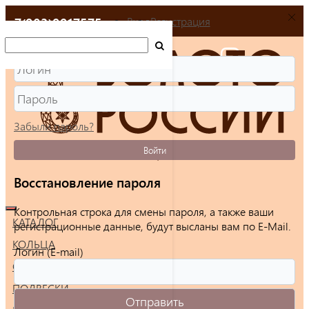
+7(903)9917575
Вход
Регистрация
Забыли пароль?
Войти
Восстановление пароля
Контрольная строка для смены пароля, а также ваши
КАТАЛОГ
регистрационные данные, будут высланы вам по E-Mail.
КОЛЬЦА
Логин (E-mail)
СЕРЬГИ
ПОДВЕСКИ