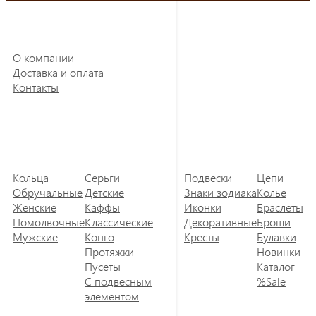
О компании
Доставка и оплата
Контакты
Кольца
Серьги
Подвески
Цепи
Обручальные
Детские
Знаки зодиака
Колье
Женские
Каффы
Иконки
Браслеты
Помолвочные
Классические
Декоративные
Броши
Мужские
Конго
Кресты
Булавки
Протяжки
Новинки
Пусеты
Каталог
С подвесным
%Sale
элементом