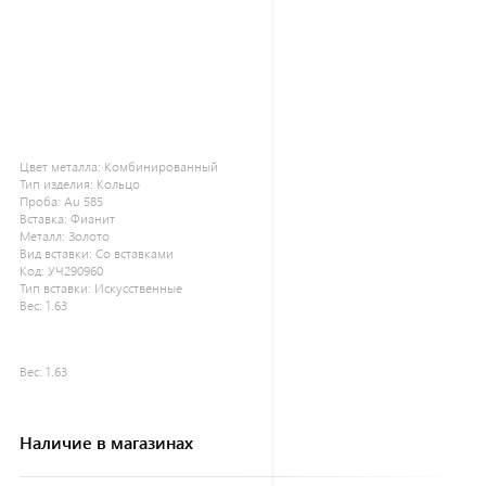
Цвет металла:
Комбинированный
Тип изделия:
Кольцо
Проба:
Au 585
Вставка:
Фианит
Металл:
Золото
Вид вставки:
Со вставками
Код:
УЧ290960
Тип вставки:
Искусственные
Вес:
1.63
Вес:
1.63
Наличие в магазинах