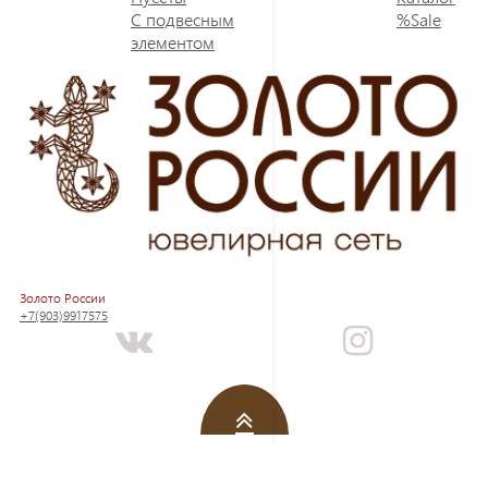
С подвесным
%Sale
элементом
Золото России
+7(903)9917575