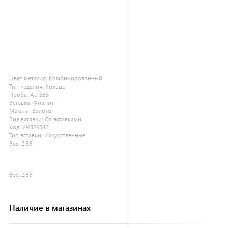
Цвет металла:
Комбинированный
Тип изделия:
Кольцо
Проба:
Au 585
Вставка:
Фианит
Металл:
Золото
Вид вставки:
Со вставками
Код:
УЧ326542
Тип вставки:
Искусственные
Вес:
2.56
Вес:
2.56
Наличие в магазинах