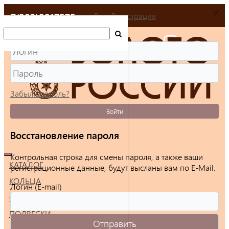
+7(903)9917575
Вход
Регистрация
Забыли пароль?
Войти
Восстановление пароля
Контрольная строка для смены пароля, а также ваши
КАТАЛОГ
регистрационные данные, будут высланы вам по E-Mail.
КОЛЬЦА
Логин (E-mail)
СЕРЬГИ
ПОДВЕСКИ