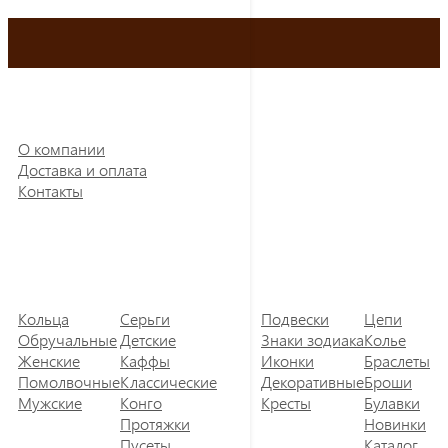
О компании
Доставка и оплата
Контакты
Кольца
Серьги
Подвески
Цепи
Обручальные
Детские
Знаки зодиака
Колье
Женские
Каффы
Иконки
Браслеты
Помолвочные
Классические
Декоративные
Броши
Мужские
Конго
Кресты
Булавки
Протяжки
Новинки
Пусеты
Каталог