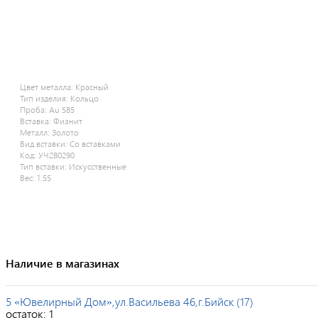
Цвет металла:
Красный
Тип изделия:
Кольцо
Проба:
Au 585
Вставка:
Фианит
Металл:
Золото
Вид вставки:
Со вставками
Код:
УЧ280290
Тип вставки:
Искусственные
Вес:
1.55
Наличие в магазинах
5 «Ювелирный Дом»,ул.Васильева 46,г.Бийск (17)
остаток:
1