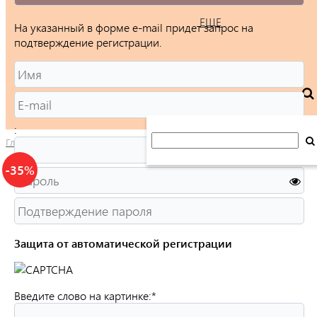
ЕЩЕ
На указанный в форме e-mail придет запрос на
подтверждение регистрации.
:
Главная
/
Каталог
/
Ювелирные изделия
/
Кольца
/
Женские
/
-35%
Защита от автоматической регистрации
Введите слово на картинке:
*