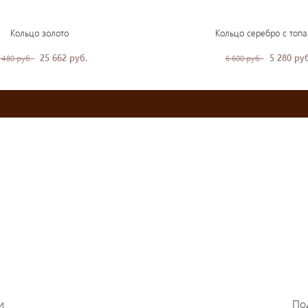
Кольцо золото
Кольцо серебро с топ
25 662 руб.
5 280 руб
 480 руб.
6 600 руб.
и
По