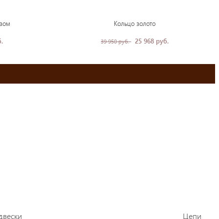
азом
Кольцо золото
.
25 968 руб.
39 950 руб.
двески
Цепи