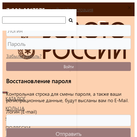
+7(903)9917575
Вход
Регистрация
Забыли пароль?
Войти
Восстановление пароля
Контрольная строка для смены пароля, а также ваши
КАТАЛОГ
регистрационные данные, будут высланы вам по E-Mail.
КОЛЬЦА
Логин (E-mail)
СЕРЬГИ
ПОДВЕСКИ