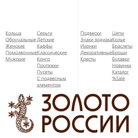
Кольца
Серьги
Подвески
Цепи
Обручальные
Детские
Знаки зодиака
Колье
Женские
Каффы
Иконки
Браслеты
Помолвочные
Классические
Декоративные
Броши
Мужские
Конго
Кресты
Булавки
Протяжки
Новинки
Пусеты
Каталог
С подвесным
%Sale
элементом