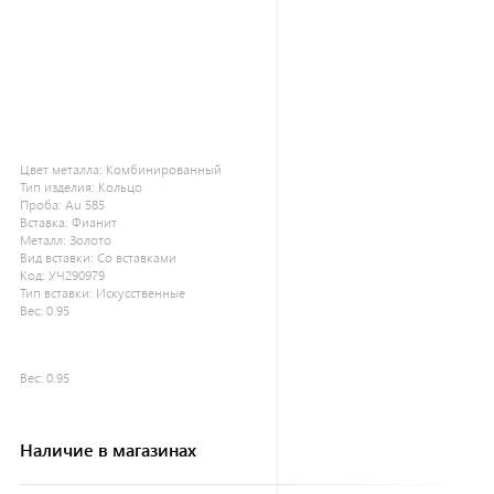
Цвет металла:
Комбинированный
Тип изделия:
Кольцо
Проба:
Au 585
Вставка:
Фианит
Металл:
Золото
Вид вставки:
Со вставками
Код:
УЧ290979
Тип вставки:
Искусственные
Вес:
0.95
Вес:
0.95
Наличие в магазинах