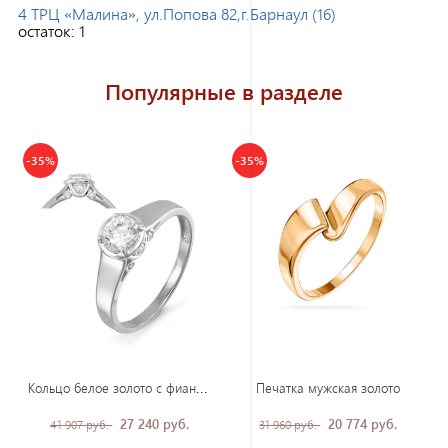
4 ТРЦ «Малина», ул.Попова 82,г.Барнаул (16)
остаток:
1
Популярные в разделе
-35%
-35%
Кол
ьцо белое золото с фианитом
Печатка мужская золото
27 240 руб.
20 774 руб.
41 907 руб.
31 960 руб.