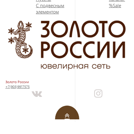
С подвесным
%Sale
элементом
Золото России
+7(903)9917575