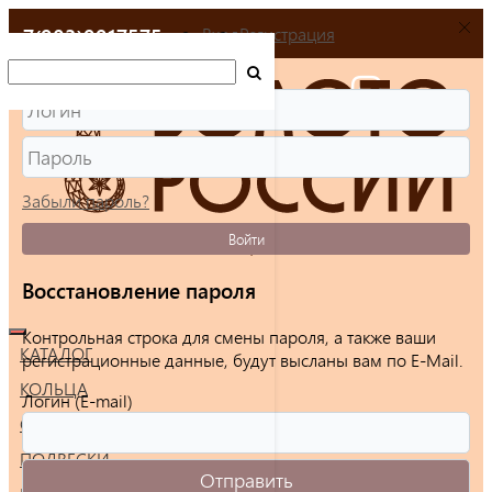
+7(903)9917575
Вход
Регистрация
Забыли пароль?
Войти
Восстановление пароля
Контрольная строка для смены пароля, а также ваши
КАТАЛОГ
регистрационные данные, будут высланы вам по E-Mail.
КОЛЬЦА
Логин (E-mail)
СЕРЬГИ
ПОДВЕСКИ