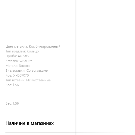
Цвет металла:
Комбинированный
Тип изделия:
Кольцо
Проба:
Au 585
Вставка:
Фианит
Металл:
Золото
Вид вставки:
Со вставками
Код:
УЧ307070
Тип вставки:
Искусственные
Вес:
1.56
Вес:
1.56
Наличие в магазинах