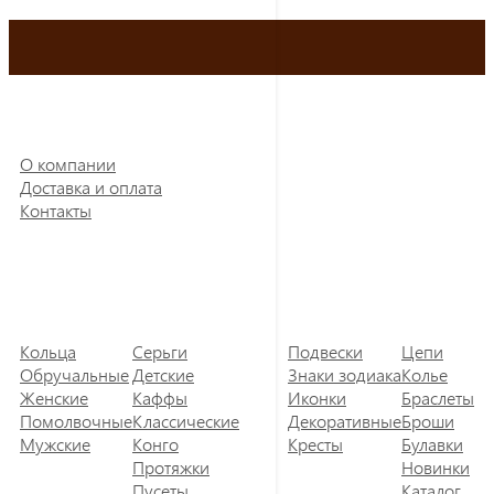
О компании
Доставка и оплата
Контакты
Кольца
Серьги
Подвески
Цепи
Обручальные
Детские
Знаки зодиака
Колье
Женские
Каффы
Иконки
Браслеты
Помолвочные
Классические
Декоративные
Броши
Мужские
Конго
Кресты
Булавки
Протяжки
Новинки
Пусеты
Каталог