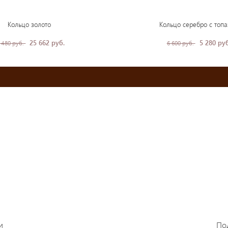
Кольцо золото
Кольцо серебро с топ
25 662 руб.
5 280 руб
 480 руб.
6 600 руб.
и
По