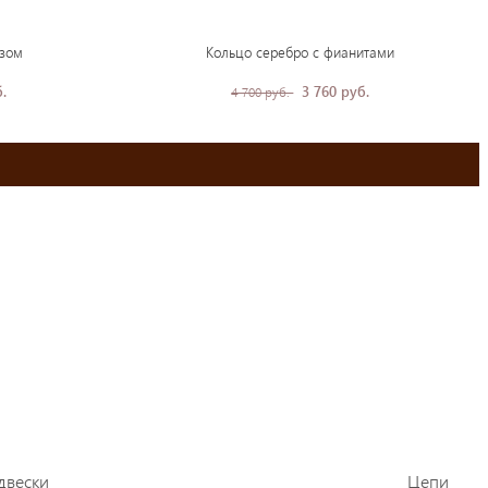
азом
Кольцо серебро с фианитами
.
3 760 руб.
4 700 руб.
двески
Цепи