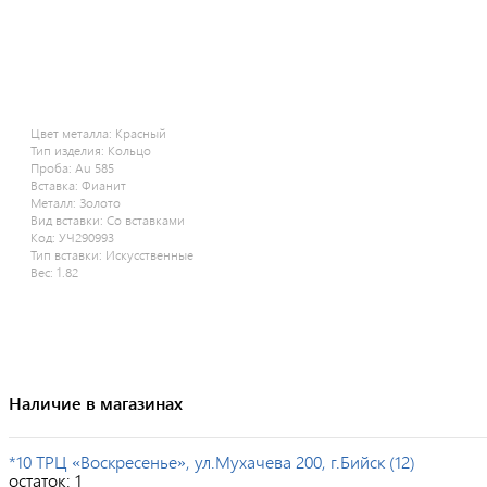
Цвет металла:
Красный
Тип изделия:
Кольцо
Проба:
Au 585
Вставка:
Фианит
Металл:
Золото
Вид вставки:
Со вставками
Код:
УЧ290993
Тип вставки:
Искусственные
Вес:
1.82
Наличие в магазинах
*10 ТРЦ «Воскресенье», ул.Мухачева 200, г.Бийск (12)
остаток:
1