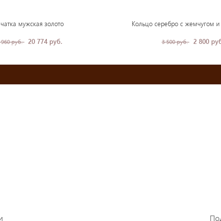
чатка мужская золото
Кольцо серебро с жемчугом и
20 774 руб.
2 800 руб
 960 руб.
3 500 руб.
и
По