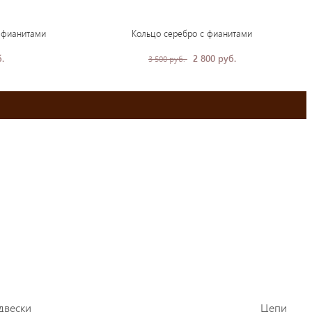
 фианитами
Кольцо серебро с фианитами
.
2 800 руб.
3 500 руб.
двески
Цепи