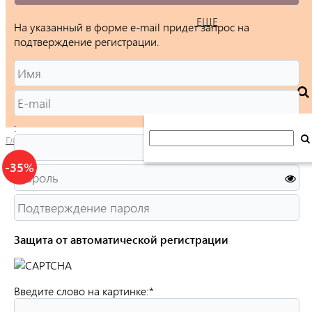
ЕЩЕ
На указанный в форме e-mail придет запрос на
подтверждение регистрации.
:
Главная
/
Каталог
/
Ювелирные изделия
/
Кольца
/
Женские
/
-35%
Защита от автоматической регистрации
Введите слово на картинке:
*