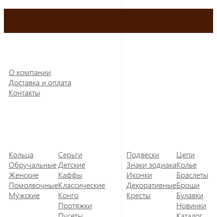
О компании
Доставка и оплата
Контакты
Кольца
Серьги
Подвески
Цепи
Обручальные
Детские
Знаки зодиака
Колье
Женские
Каффы
Иконки
Браслеты
Помолвочные
Классические
Декоративные
Броши
Мужские
Конго
Кресты
Булавки
Протяжки
Новинки
Пусеты
Каталог