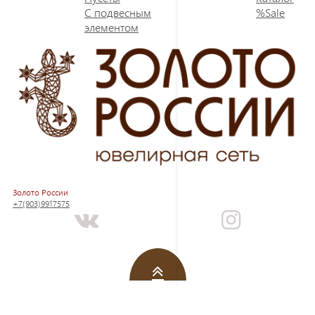
С подвесным
%Sale
элементом
Золото России
+7(903)9917575