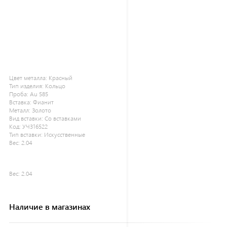
Цвет металла:
Красный
Тип изделия:
Кольцо
Проба:
Au 585
Вставка:
Фианит
Металл:
Золото
Вид вставки:
Со вставками
Код:
УЧ316522
Тип вставки:
Искусственные
Вес:
2.04
Вес:
2.04
Наличие в магазинах