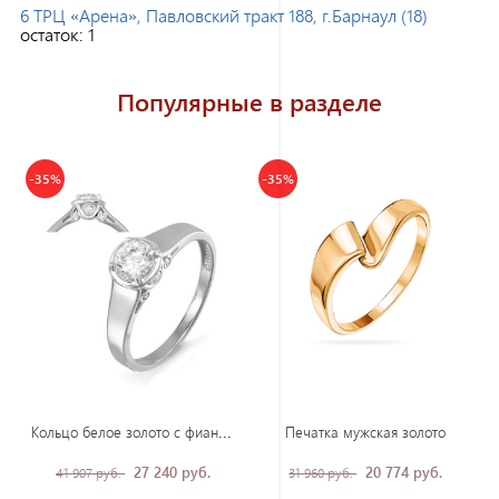
6 ТРЦ «Арена», Павловский тракт 188, г.Барнаул (18)
остаток:
1
Популярные в разделе
-35%
-35%
Кол
ьцо белое золото с фианитом
Печатка мужская золото
27 240 руб.
20 774 руб.
41 907 руб.
31 960 руб.