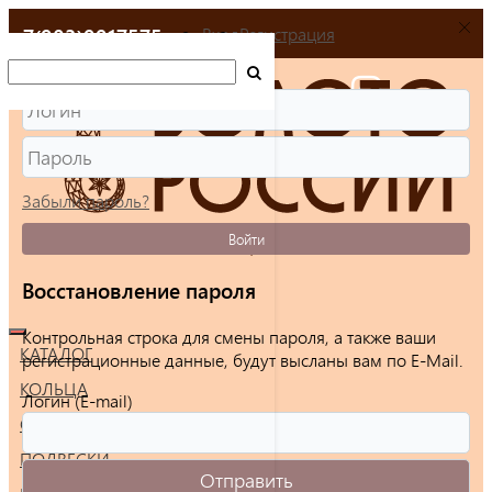
+7(903)9917575
Вход
Регистрация
Забыли пароль?
Войти
Восстановление пароля
Контрольная строка для смены пароля, а также ваши
КАТАЛОГ
регистрационные данные, будут высланы вам по E-Mail.
КОЛЬЦА
Логин (E-mail)
СЕРЬГИ
ПОДВЕСКИ