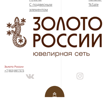
С подвесным
%Sale
элементом
Золото России
+7(903)9917575