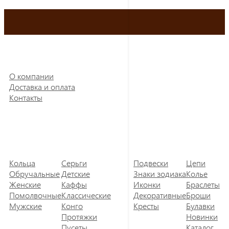
О компании
Доставка и оплата
Контакты
Кольца
Серьги
Подвески
Цепи
Обручальные
Детские
Знаки зодиака
Колье
Женские
Каффы
Иконки
Браслеты
Помолвочные
Классические
Декоративные
Броши
Мужские
Конго
Кресты
Булавки
Протяжки
Новинки
Пусеты
Каталог