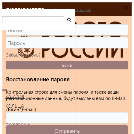
+7(903)9917575
Вход
Регистрация
Забыли пароль?
Войти
Восстановление пароля
Контрольная строка для смены пароля, а также ваши
КАТАЛОГ
регистрационные данные, будут высланы вам по E-Mail.
КОЛЬЦА
Логин (E-mail)
СЕРЬГИ
ПОДВЕСКИ