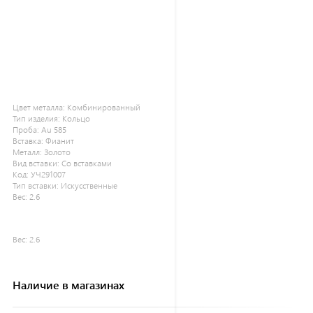
Цвет металла:
Комбинированный
Тип изделия:
Кольцо
Проба:
Au 585
Вставка:
Фианит
Металл:
Золото
Вид вставки:
Со вставками
Код:
УЧ291007
Тип вставки:
Искусственные
Вес:
2.6
Вес:
2.6
Наличие в магазинах