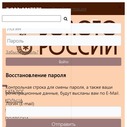
+7(903)9917575
Вход
Регистрация
Забыли пароль?
Войти
Восстановление пароля
Контрольная строка для смены пароля, а также ваши
КАТАЛОГ
регистрационные данные, будут высланы вам по E-Mail.
КОЛЬЦА
Логин (E-mail)
СЕРЬГИ
ПОДВЕСКИ