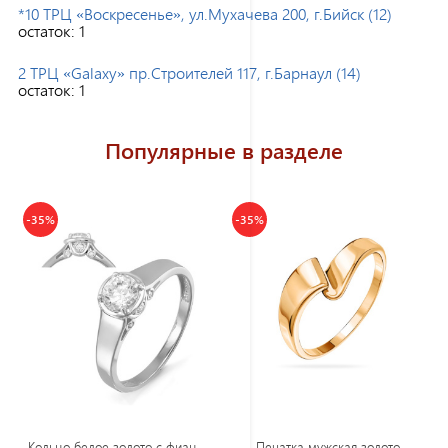
*10 ТРЦ «Воскресенье», ул.Мухачева 200, г.Бийск (12)
остаток:
1
2 ТРЦ «Galaxy» пр.Строителей 117, г.Барнаул (14)
остаток:
1
Популярные в разделе
-35%
-35%
Кол
ьцо белое золото с фианитом
Печатка мужская золото