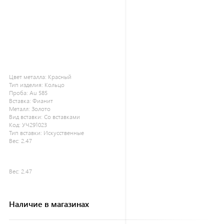
Цвет металла:
Красный
Тип изделия:
Кольцо
Проба:
Au 585
Вставка:
Фианит
Металл:
Золото
Вид вставки:
Со вставками
Код:
УЧ291023
Тип вставки:
Искусственные
Вес:
2.47
Вес:
2.47
Наличие в магазинах