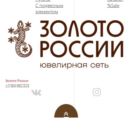
С подвесным
%Sale
элементом
Золото России
+7(903)9917575