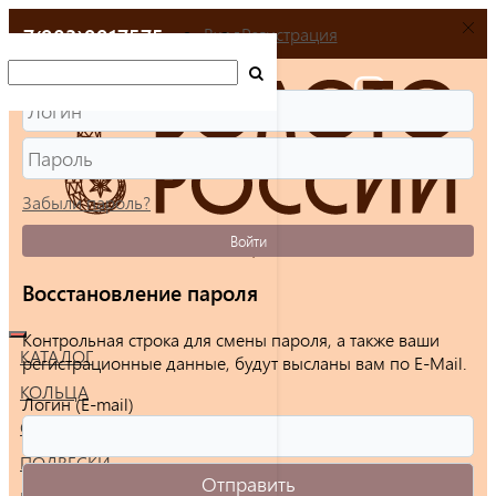
+7(903)9917575
Вход
Регистрация
Забыли пароль?
Войти
Восстановление пароля
Контрольная строка для смены пароля, а также ваши
КАТАЛОГ
регистрационные данные, будут высланы вам по E-Mail.
КОЛЬЦА
Логин (E-mail)
СЕРЬГИ
ПОДВЕСКИ