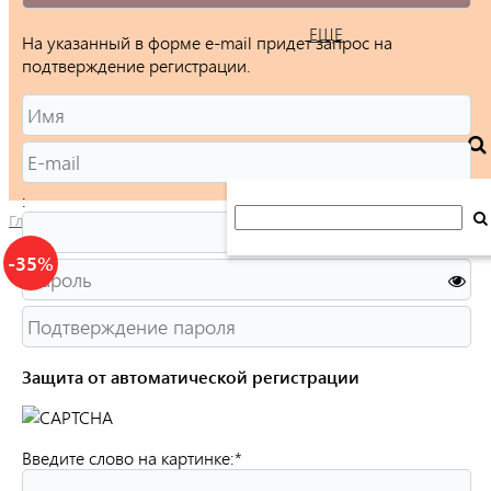
ЕЩЕ
На указанный в форме e-mail придет запрос на
подтверждение регистрации.
:
Главная
/
Каталог
/
Ювелирные изделия
/
Кольца
/
Женские
/
-35%
Защита от автоматической регистрации
Введите слово на картинке:
*