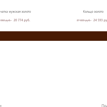
чатка мужская золото
Кольцо золото
20 774 руб.
24 593 ру
 960 руб.
37 835 руб.
и
По