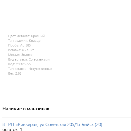
Цвет металла:
Красный
Тип изделия:
Кольцо
Проба:
Au 585
Вставка:
Фианит
Металл:
Золото
Вид вставки:
Со вставками
Код:
УЧ326555
Тип вставки:
Искусственные
Вес:
2.62
Наличие в магазинах
8 ТРЦ «Ривьера», ул.Советская 205/1,г.Бийск (20)
остаток:
1