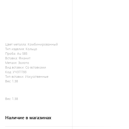
Цвет металла:
Комбинированный
Тип изделия:
Кольцо
Проба:
Au 585
Вставка:
Фианит
Металл:
Золото
Вид вставки:
Со вставками
Код:
УЧ311193
Тип вставки:
Искусственные
Вес:
1.38
Вес:
1.38
Наличие в магазинах