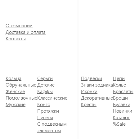
О компании
Доставка и оплата
Контакты
Кольца
Серьги
Подвески
Цепи
Обручальные
Детские
Знаки зодиака
Колье
Женские
Каффы
Иконки
Браслеты
Помолвочные
Классические
Декоративные
Броши
Мужские
Конго
Кресты
Булавки
Протяжки
Новинки
Пусеты
Каталог
С подвесным
%Sale
элементом