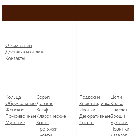
О компании
Доставка и оплата
Контакты
Кольца
Серьги
Подвески
Цепи
Обручальные
Детские
Знаки зодиака
Колье
Женские
Каффы
Иконки
Браслеты
Помолвочные
Классические
Декоративные
Броши
Мужские
Конго
Кресты
Булавки
Протяжки
Новинки
Пусеты
Каталог