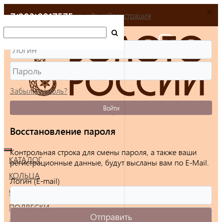
+7(903)9917575
Вход
Регистрация
Забыли пароль?
Войти
Восстановление пароля
Контрольная строка для смены пароля, а также ваши
КАТАЛОГ
регистрационные данные, будут высланы вам по E-Mail.
КОЛЬЦА
Логин (E-mail)
СЕРЬГИ
ПОДВЕСКИ