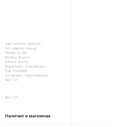
Цвет металла:
Красный
Тип изделия:
Кольцо
Проба:
Au 585
Вставка:
Фианит
Металл:
Золото
Вид вставки:
Со вставками
Код:
УЧ320900
Тип вставки:
Искусственные
Вес:
1.27
Вес:
1.27
Наличие в магазинах