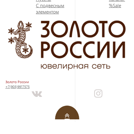
С подвесным
%Sale
элементом
Золото России
+7(903)9917575