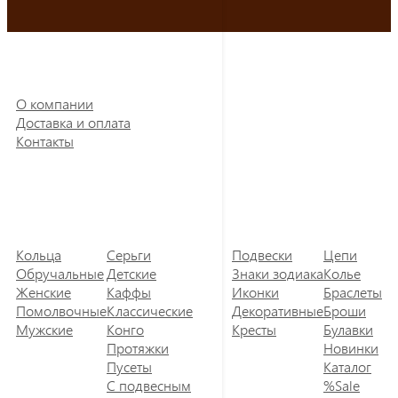
О компании
Доставка и оплата
Контакты
Кольца
Серьги
Подвески
Цепи
Обручальные
Детские
Знаки зодиака
Колье
Женские
Каффы
Иконки
Браслеты
Помолвочные
Классические
Декоративные
Броши
Мужские
Конго
Кресты
Булавки
Протяжки
Новинки
Пусеты
Каталог
С подвесным
%Sale