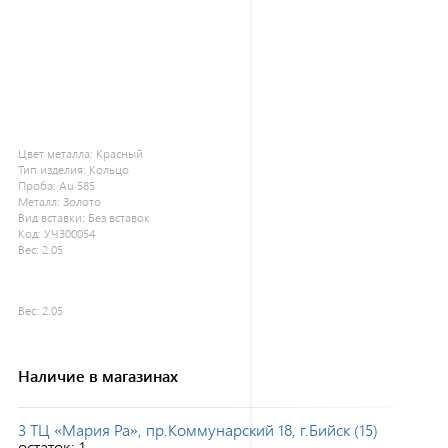
Цвет металла:
Красный
Тип изделия:
Кольцо
Проба:
Au 585
Металл:
Золото
Вид вставки:
Без вставок
Код:
УЧ300054
Вес:
2.05
Вес:
2.05
Наличие в магазинах
3 ТЦ «Мария Ра», пр.Коммунарский 18, г.Бийск (15)
остаток:
1