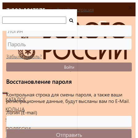
+7(903)9917575
Вход
Регистрация
Забыли пароль?
Войти
Восстановление пароля
Контрольная строка для смены пароля, а также ваши
КАТАЛОГ
регистрационные данные, будут высланы вам по E-Mail.
КОЛЬЦА
Логин (E-mail)
СЕРЬГИ
ПОДВЕСКИ