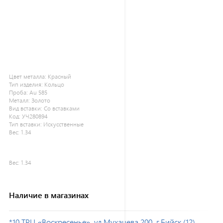
Цвет металла:
Красный
Тип изделия:
Кольцо
Проба:
Au 585
Металл:
Золото
Вид вставки:
Со вставками
Код:
УЧ280894
Тип вставки:
Искусственные
Вес:
1.34
Вес:
1.34
Наличие в магазинах
*10 ТРЦ «Воскресенье», ул.Мухачева 200, г.Бийск (12)