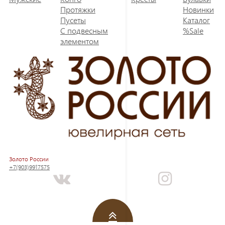
Протяжки
Новинки
Пусеты
Каталог
С подвесным
%Sale
элементом
Золото России
+7(903)9917575