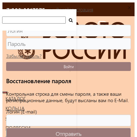
+7(903)9917575
Вход
Регистрация
Забыли пароль?
Войти
Восстановление пароля
Контрольная строка для смены пароля, а также ваши
КАТАЛОГ
регистрационные данные, будут высланы вам по E-Mail.
КОЛЬЦА
Логин (E-mail)
СЕРЬГИ
ПОДВЕСКИ