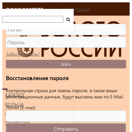
+7(903)9917575
Вход
Регистрация
Забыли пароль?
Войти
Восстановление пароля
Контрольная строка для смены пароля, а также ваши
КАТАЛОГ
регистрационные данные, будут высланы вам по E-Mail.
КОЛЬЦА
Логин (E-mail)
СЕРЬГИ
ПОДВЕСКИ