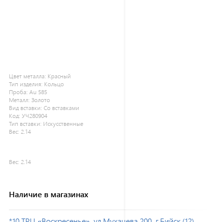
Цвет металла:
Красный
Тип изделия:
Кольцо
Проба:
Au 585
Металл:
Золото
Вид вставки:
Со вставками
Код:
УЧ280904
Тип вставки:
Искусственные
Вес:
2.14
Вес:
2.14
Наличие в магазинах
*10 ТРЦ «Воскресенье», ул.Мухачева 200, г.Бийск (12)