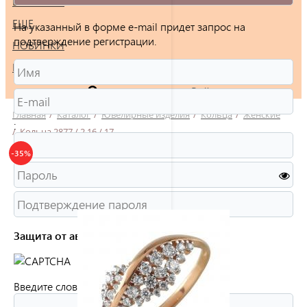
БРАСЛЕТЫ
ЕЩЕ
На указанный в форме e-mail придет запрос на
подтверждение регистрации.
НОВИНКИ
РАСПРОДАЖА
Войти
Главная
/
Каталог
/
Ювелирные изделия
/
Кольца
/
Женские
:
/
Кольца 2877 / 2.16 / 17
-35%
Защита от автоматической регистрации
Введите слово на картинке:
*