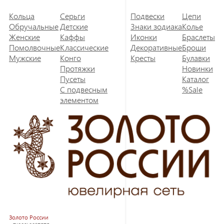
Кольца
Серьги
Подвески
Цепи
Обручальные
Детские
Знаки зодиака
Колье
Женские
Каффы
Иконки
Браслеты
Помолвочные
Классические
Декоративные
Броши
Мужские
Конго
Кресты
Булавки
Протяжки
Новинки
Пусеты
Каталог
С подвесным
%Sale
элементом
Золото России