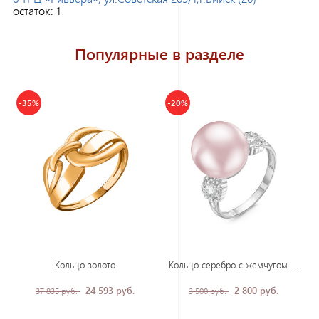
остаток:
1
Популярные в разделе
-35%
-20%
Кол
ьцо серебро с жемчугом и фианитами
Кольцо золото
24 593 руб.
2 800 руб.
37 835 руб.
3 500 руб.