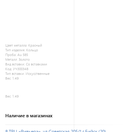
Цвет металла:
Красный
Тип изделия:
Кольцо
Проба:
Au 585
Металл:
Золото
Вид вставки:
Со вставками
Код:
УЧ300348
Тип вставки:
Искусственные
Вес:
1.49
Вес:
1.49
Наличие в магазинах
8 ТРЦ «Ривьера», ул.Советская 205/1,г.Бийск (20)