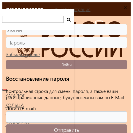
+7(903)9917575
Вход
Регистрация
Забыли пароль?
Войти
Восстановление пароля
Контрольная строка для смены пароля, а также ваши
КАТАЛОГ
регистрационные данные, будут высланы вам по E-Mail.
КОЛЬЦА
Логин (E-mail)
СЕРЬГИ
ПОДВЕСКИ