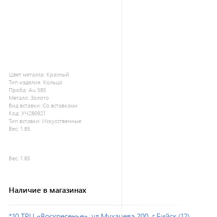
Цвет металла:
Красный
Тип изделия:
Кольцо
Проба:
Au 585
Металл:
Золото
Вид вставки:
Со вставками
Код:
УЧ280921
Тип вставки:
Искусственные
Вес:
1.85
Вес:
1.85
Наличие в магазинах
*10 ТРЦ «Воскресенье», ул.Мухачева 200, г.Бийск (12)