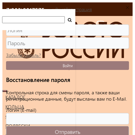
+7(903)9917575
Вход
Регистрация
Забыли пароль?
Войти
Восстановление пароля
Контрольная строка для смены пароля, а также ваши
КАТАЛОГ
регистрационные данные, будут высланы вам по E-Mail.
КОЛЬЦА
Логин (E-mail)
СЕРЬГИ
ПОДВЕСКИ