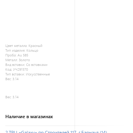
Цвет металла:
Красный
Тип изделия:
Кольцо
Проба:
Au 585
Металл:
Золото
Вид вставки:
Со вставками
Код:
УЧ291570
Тип вставки:
Искусственные
Вес:
3.14
Вес:
3.14
Наличие в магазинах
2 ТРЦ «Galaxy» пр.Строителей 117, г.Барнаул (14)