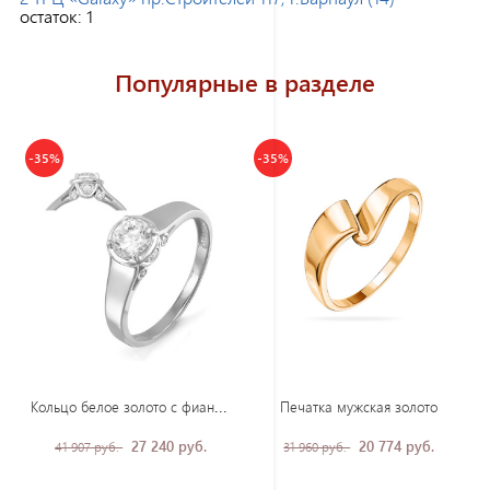
остаток:
1
Популярные в разделе
-35%
-35%
Кол
ьцо белое золото с фианитом
Печатка мужская золото
27 240 руб.
20 774 руб.
41 907 руб.
31 960 руб.