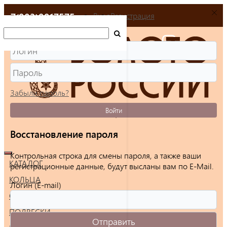
+7(903)9917575
Вход
Регистрация
Забыли пароль?
Войти
Восстановление пароля
Контрольная строка для смены пароля, а также ваши
КАТАЛОГ
регистрационные данные, будут высланы вам по E-Mail.
КОЛЬЦА
Логин (E-mail)
СЕРЬГИ
ПОДВЕСКИ