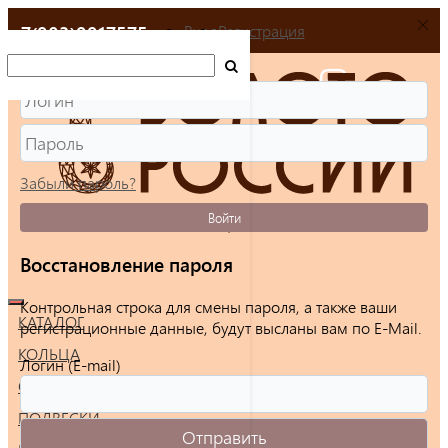
+7(903)9917575
Вход
Регистрация
Забыли пароль?
Войти
Восстановление пароля
Контрольная строка для смены пароля, а также ваши
КАТАЛОГ
регистрационные данные, будут высланы вам по E-Mail.
КОЛЬЦА
Логин (E-mail)
СЕРЬГИ
ПОДВЕСКИ