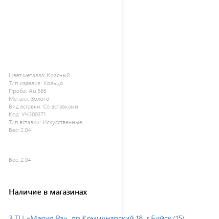
Цвет металла:
Красный
Тип изделия:
Кольцо
Проба:
Au 585
Металл:
Золото
Вид вставки:
Со вставками
Код:
УЧ300371
Тип вставки:
Искусственные
Вес:
2.04
Вес:
2.04
Наличие в магазинах
3 ТЦ «Мария Ра», пр.Коммунарский 18, г.Бийск (15)