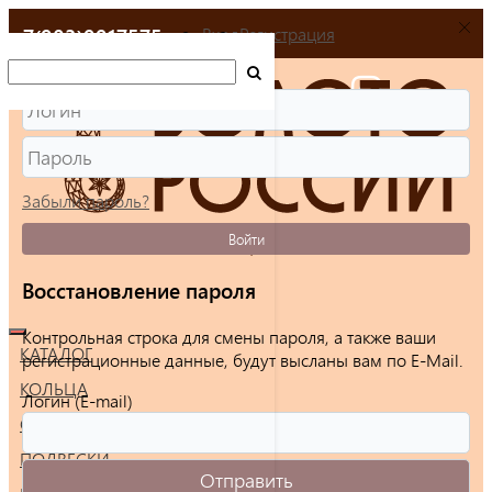
+7(903)9917575
Вход
Регистрация
Забыли пароль?
Войти
Восстановление пароля
Контрольная строка для смены пароля, а также ваши
КАТАЛОГ
регистрационные данные, будут высланы вам по E-Mail.
КОЛЬЦА
Логин (E-mail)
СЕРЬГИ
ПОДВЕСКИ