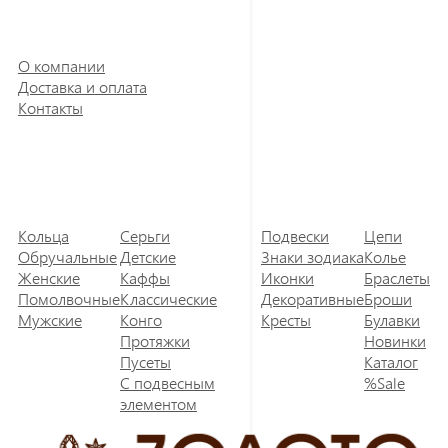
О компании
Доставка и оплата
Контакты
Кольца
Серьги
Подвески
Цепи
Обручальные
Детские
Знаки зодиака
Колье
Женские
Каффы
Иконки
Браслеты
Помолвочные
Классические
Декоративные
Броши
Мужские
Конго
Кресты
Булавки
Протяжки
Новинки
Пусеты
Каталог
С подвесным
%Sale
элементом