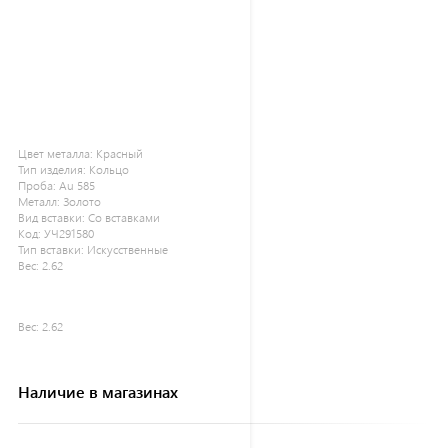
Цвет металла:
Красный
Тип изделия:
Кольцо
Проба:
Au 585
Металл:
Золото
Вид вставки:
Со вставками
Код:
УЧ291580
Тип вставки:
Искусственные
Вес:
2.62
Вес:
2.62
Наличие в магазинах