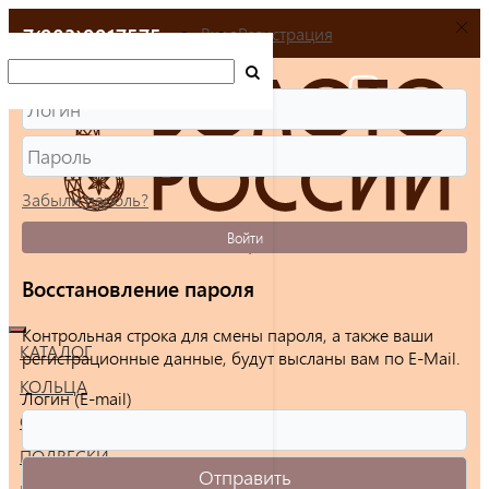
+7(903)9917575
Вход
Регистрация
Забыли пароль?
Войти
Восстановление пароля
Контрольная строка для смены пароля, а также ваши
КАТАЛОГ
регистрационные данные, будут высланы вам по E-Mail.
КОЛЬЦА
Логин (E-mail)
СЕРЬГИ
ПОДВЕСКИ