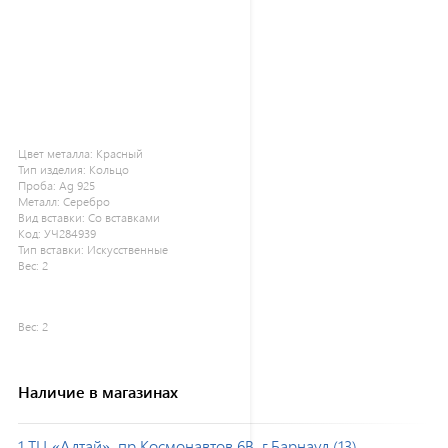
Цвет металла:
Красный
Тип изделия:
Кольцо
Проба:
Ag 925
Металл:
Серебро
Вид вставки:
Со вставками
Код:
УЧ284939
Тип вставки:
Искусственные
Вес:
2
Вес:
2
Наличие в магазинах
1 ТЦ «Алтай», пр.Космонавтов 6В, г.Барнаул (13)