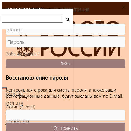
+7(903)9917575
Вход
Регистрация
Забыли пароль?
Войти
Восстановление пароля
Контрольная строка для смены пароля, а также ваши
КАТАЛОГ
регистрационные данные, будут высланы вам по E-Mail.
КОЛЬЦА
Логин (E-mail)
СЕРЬГИ
ПОДВЕСКИ