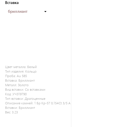
Вставка
бриллиант
Цвет металла:
Белый
Тип изделия:
Кольцо
Проба:
Au 585
Вставка:
Бриллиант
Металл:
Золото
Вид вставки:
Со вставками
Код:
УЧ319790
Тип вставки:
Драгоценные
Описание камней:
1 Бр Кр-57 0,154Ct 3/5 А
Вставки:
Бриллиант
Вес:
3.23