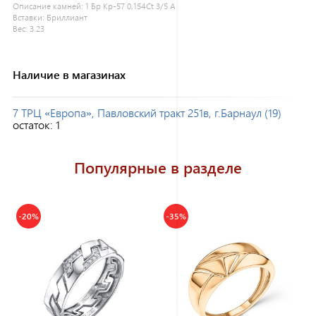
Описание камней:
1 Бр Кр-57 0,154Ct 3/5 А
Вставки:
Бриллиант
Вес:
3.23
Наличие в магазинах
7 ТРЦ «Европа», Павловский тракт 251в, г.Барнаул (19)
остаток:
1
Популярные в разделе
-20%
-35%