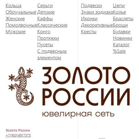
Кольца
Серьги
Подвески
Цепи
Обручальные
Детские
Знаки зодиака
Колье
Женские
Каффы
Иконки
Браслеты
Помолвочные
Классические
Декоративные
Броши
Мужские
Конго
Кресты
Булавки
Протяжки
Новинки
Пусеты
Каталог
С подвесным
%Sale
элементом
Золото России
+7(903)9917575