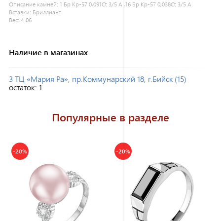
Описание камней:
1 Бр Кр-57 0,091Ct 3/5 А ,16 Бр Кр-57 0,038Ct 3/5 А
Вставки:
Бриллиант
Вес:
4.06
Наличие в магазинах
3 ТЦ «Мария Ра», пр.Коммунарский 18, г.Бийск (15)
остаток:
1
Популярные в разделе
-20%
-20%