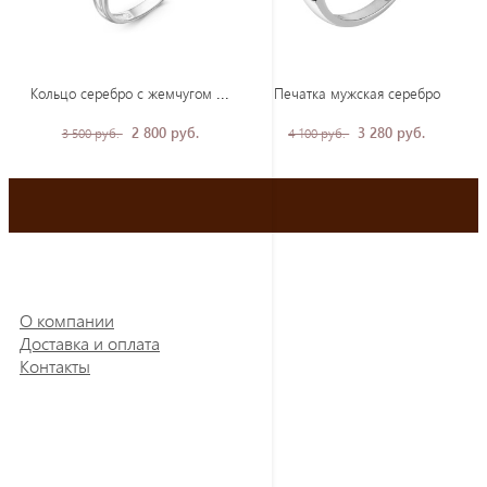
Кол
ьцо серебро с жемчугом и фианитами
Печатка мужская серебро
2 800 руб.
3 280 руб.
3 500 руб.
4 100 руб.
О компании
Доставка и оплата
Контакты