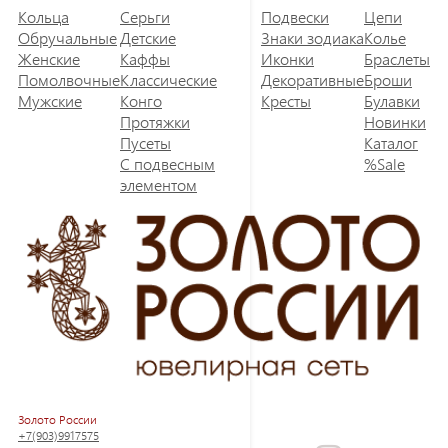
Кольца
Серьги
Подвески
Цепи
Обручальные
Детские
Знаки зодиака
Колье
Женские
Каффы
Иконки
Браслеты
Помолвочные
Классические
Декоративные
Броши
Мужские
Конго
Кресты
Булавки
Протяжки
Новинки
Пусеты
Каталог
С подвесным
%Sale
элементом
Золото России
+7(903)9917575