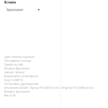
Вставка
бриллиант
Цвет металла:
Красный
Тип изделия:
Кольцо
Проба:
Au 585
Вставка:
Бриллиант
Металл:
Золото
Вид вставки:
Со вставками
Код:
УЧ298170
Тип вставки:
Драгоценные
Описание камней:
1 Бр Кр-57 0,091Ct 3/5 А ,16 Бр Кр-57 0,038Ct 3/5 А
Вставки:
Бриллиант
Вес:
4.06