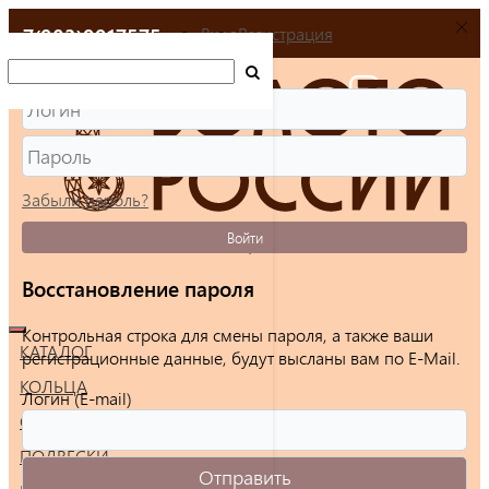
+7(903)9917575
Вход
Регистрация
Забыли пароль?
Войти
Восстановление пароля
Контрольная строка для смены пароля, а также ваши
КАТАЛОГ
регистрационные данные, будут высланы вам по E-Mail.
КОЛЬЦА
Логин (E-mail)
СЕРЬГИ
ПОДВЕСКИ