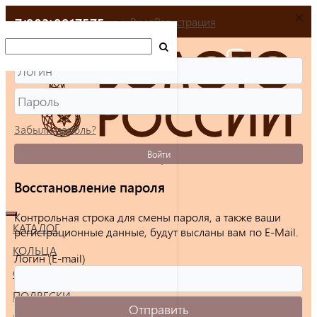
+7(903)9917575
Вход
Регистрация
Забыли пароль?
Войти
Восстановление пароля
Контрольная строка для смены пароля, а также ваши
КАТАЛОГ
регистрационные данные, будут высланы вам по E-Mail.
КОЛЬЦА
Логин (E-mail)
СЕРЬГИ
ПОДВЕСКИ