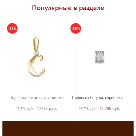
Популярные в разделе
-35%
-35%
Под
веска бегунок серебро с фианитом
Подвеска золото с фианитами
10 122 руб.
12 206 руб.
15 572 руб.
18 778 руб.