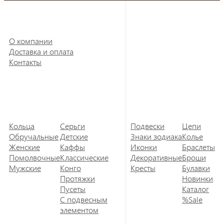
О компании
Доставка и оплата
Контакты
Кольца
Серьги
Подвески
Цепи
Обручальные
Детские
Знаки зодиака
Колье
Женские
Каффы
Иконки
Браслеты
Помолвочные
Классические
Декоративные
Броши
Мужские
Конго
Кресты
Булавки
Протяжки
Новинки
Пусеты
Каталог
С подвесным
%Sale
элементом