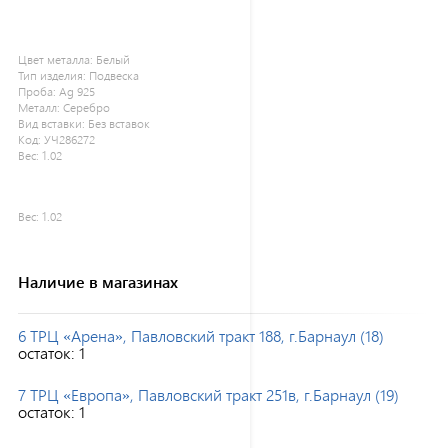
Цвет металла:
Белый
Тип изделия:
Подвеска
Проба:
Ag 925
Металл:
Серебро
Вид вставки:
Без вставок
Код:
УЧ286272
Вес:
1.02
Вес:
1.02
Наличие в магазинах
6 ТРЦ «Арена», Павловский тракт 188, г.Барнаул (18)
остаток:
1
7 ТРЦ «Европа», Павловский тракт 251в, г.Барнаул (19)
остаток:
1