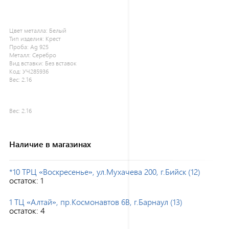
Цвет металла:
Белый
Тип изделия:
Крест
Проба:
Ag 925
Металл:
Серебро
Вид вставки:
Без вставок
Код:
УЧ285936
Вес:
2.16
Вес:
2.16
Наличие в магазинах
*10 ТРЦ «Воскресенье», ул.Мухачева 200, г.Бийск (12)
остаток:
1
1 ТЦ «Алтай», пр.Космонавтов 6В, г.Барнаул (13)
остаток:
4