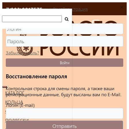
+7(903)9917575
Вход
Регистрация
Забыли пароль?
Войти
Восстановление пароля
Контрольная строка для смены пароля, а также ваши
КАТАЛОГ
регистрационные данные, будут высланы вам по E-Mail.
КОЛЬЦА
Логин (E-mail)
СЕРЬГИ
ПОДВЕСКИ