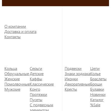
О компании
Доставка и оплата
Контакты
Кольца
Серьги
Подвески
Цепи
Обручальные
Детские
Знаки зодиака
Колье
Женские
Каффы
Иконки
Браслеты
Помолвочные
Классические
Декоративные
Броши
Мужские
Конго
Кресты
Булавки
Протяжки
Новинки
Пусеты
Каталог
С подвесным
%Sale
элементом