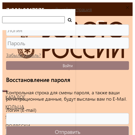
+7(903)9917575
Вход
Регистрация
Забыли пароль?
Войти
Восстановление пароля
Контрольная строка для смены пароля, а также ваши
КАТАЛОГ
регистрационные данные, будут высланы вам по E-Mail.
КОЛЬЦА
Логин (E-mail)
СЕРЬГИ
ПОДВЕСКИ