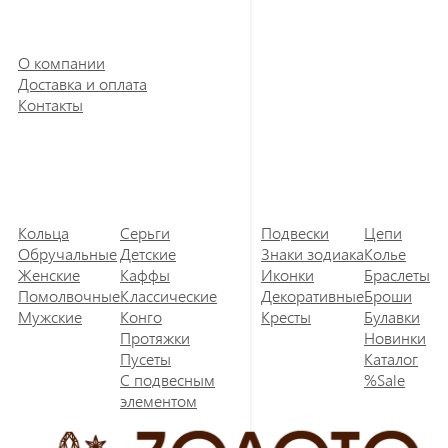
О компании
Доставка и оплата
Контакты
Кольца
Серьги
Подвески
Цепи
Обручальные
Детские
Знаки зодиака
Колье
Женские
Каффы
Иконки
Браслеты
Помолвочные
Классические
Декоративные
Броши
Мужские
Конго
Кресты
Булавки
Протяжки
Новинки
Пусеты
Каталог
С подвесным
%Sale
элементом