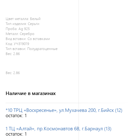
Цвет металла:
Белый
Тип изделия:
Серьги
Проба:
Ag 925
Металл:
Серебро
Вид вставки:
Со вставками
Код:
УЧ319019
Тип вставки:
Полудрагоценные
Вес:
2.86
Вес:
2.86
Наличие в магазинах
*10 ТРЦ «Воскресенье», ул.Мухачева 200, г.Бийск (12)
остаток:
1
1 ТЦ «Алтай», пр.Космонавтов 6В, г.Барнаул (13)
остаток:
1