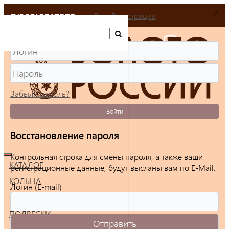
+7(903)9917575
Вход
Регистрация
Забыли пароль?
Войти
Восстановление пароля
Контрольная строка для смены пароля, а также ваши
КАТАЛОГ
регистрационные данные, будут высланы вам по E-Mail.
КОЛЬЦА
Логин (E-mail)
СЕРЬГИ
ПОДВЕСКИ