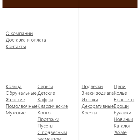
О компании
Доставка и оплата
Контакты
Кольца
Серьги
Подвески
Цепи
Обручальные
Детские
Знаки зодиака
Колье
Женские
Каффы
Иконки
Браслеты
Помолвочные
Классические
Декоративные
Броши
Мужские
Конго
Кресты
Булавки
Протяжки
Новинки
Пусеты
Каталог
С подвесным
%Sale
элементом