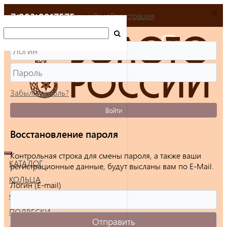
+7(903)9917575
Вход
Регистрация
Забыли пароль?
Войти
Восстановление пароля
Контрольная строка для смены пароля, а также ваши
КАТАЛОГ
регистрационные данные, будут высланы вам по E-Mail.
КОЛЬЦА
Логин (E-mail)
СЕРЬГИ
ПОДВЕСКИ