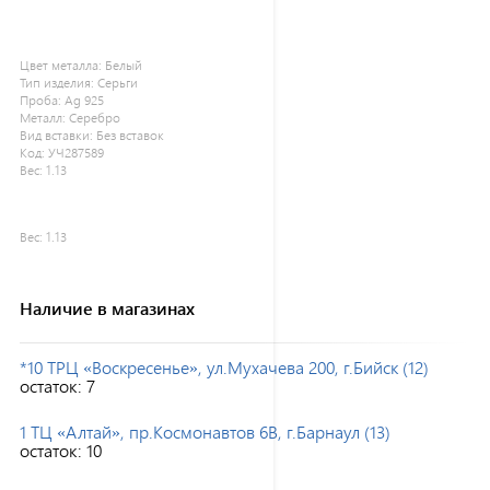
Цвет металла:
Белый
Тип изделия:
Серьги
Проба:
Ag 925
Металл:
Серебро
Вид вставки:
Без вставок
Код:
УЧ287589
Вес:
1.13
Вес:
1.13
Наличие в магазинах
*10 ТРЦ «Воскресенье», ул.Мухачева 200, г.Бийск (12)
остаток:
7
1 ТЦ «Алтай», пр.Космонавтов 6В, г.Барнаул (13)
остаток:
10