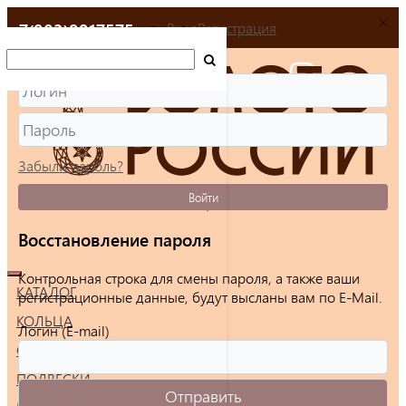
+7(903)9917575
Вход
Регистрация
Забыли пароль?
Войти
Восстановление пароля
Контрольная строка для смены пароля, а также ваши
КАТАЛОГ
регистрационные данные, будут высланы вам по E-Mail.
КОЛЬЦА
Логин (E-mail)
СЕРЬГИ
ПОДВЕСКИ