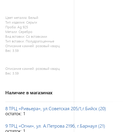
Цвет металла:
Белый
Тип изделия:
Серьги
Проба:
Ag 925
Металл:
Серебро
Вид вставки:
Со вставками
Тип вставки:
Полудрагоценные
Описание камней:
розовый кварц
Вес:
3.59
Описание камней:
розовый кварц
Вес:
3.59
Наличие в магазинах
8 ТРЦ «Ривьера», ул.Советская 205/1,г.Бийск (20)
остаток:
1
9 ТРЦ «Огни», ул. А.Петрова 219б, г.Барнаул (21)
остаток:
1