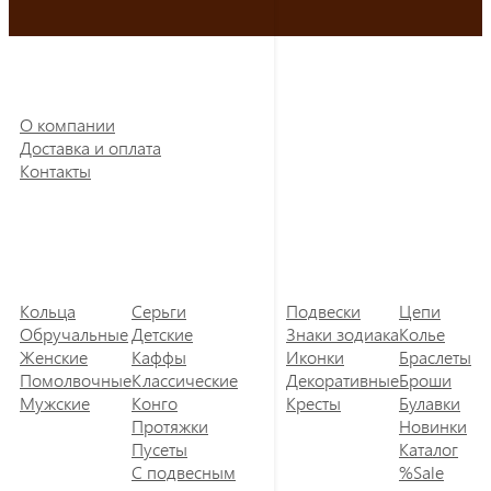
О компании
Доставка и оплата
Контакты
Кольца
Серьги
Подвески
Цепи
Обручальные
Детские
Знаки зодиака
Колье
Женские
Каффы
Иконки
Браслеты
Помолвочные
Классические
Декоративные
Броши
Мужские
Конго
Кресты
Булавки
Протяжки
Новинки
Пусеты
Каталог
С подвесным
%Sale