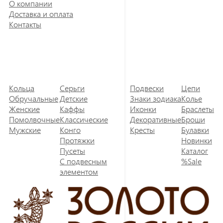
О компании
Доставка и оплата
Контакты
Кольца
Серьги
Подвески
Цепи
Обручальные
Детские
Знаки зодиака
Колье
Женские
Каффы
Иконки
Браслеты
Помолвочные
Классические
Декоративные
Броши
Мужские
Конго
Кресты
Булавки
Протяжки
Новинки
Пусеты
Каталог
С подвесным
%Sale
элементом