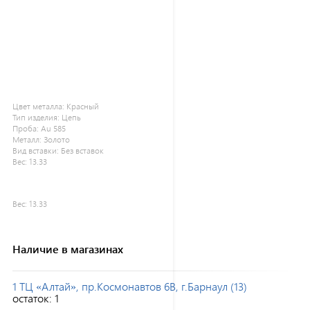
Цвет металла:
Красный
Тип изделия:
Цепь
Проба:
Au 585
Металл:
Золото
Вид вставки:
Без вставок
Вес:
13.33
Вес:
13.33
Наличие в магазинах
1 ТЦ «Алтай», пр.Космонавтов 6В, г.Барнаул (13)
остаток:
1