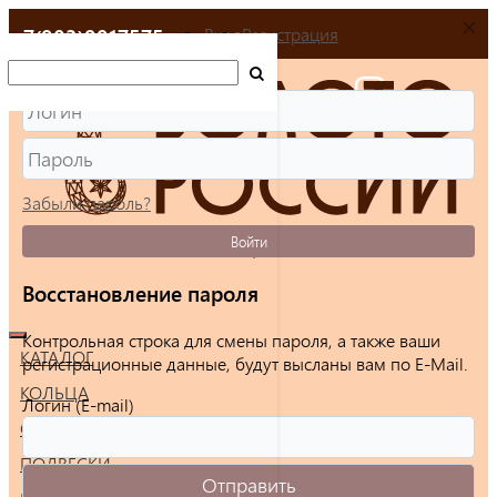
+7(903)9917575
Вход
Регистрация
Забыли пароль?
Войти
Восстановление пароля
Контрольная строка для смены пароля, а также ваши
КАТАЛОГ
регистрационные данные, будут высланы вам по E-Mail.
КОЛЬЦА
Логин (E-mail)
СЕРЬГИ
ПОДВЕСКИ