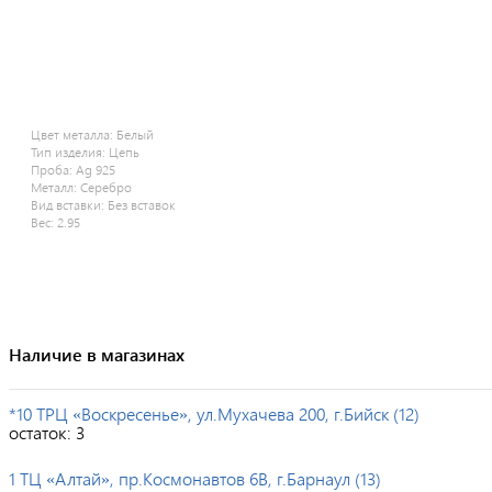
Цвет металла:
Белый
Тип изделия:
Цепь
Проба:
Ag 925
Металл:
Серебро
Вид вставки:
Без вставок
Вес:
2.95
Наличие в магазинах
*10 ТРЦ «Воскресенье», ул.Мухачева 200, г.Бийск (12)
остаток:
3
1 ТЦ «Алтай», пр.Космонавтов 6В, г.Барнаул (13)