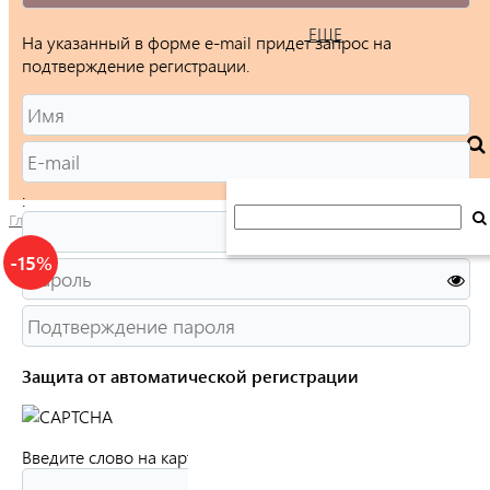
ЕЩЕ
На указанный в форме e-mail придет запрос на
подтверждение регистрации.
:
Главная
/
Каталог
/
Ювелирные изделия
/
Цепи
/
(Ср925Р-10070
-15%
Защита от автоматической регистрации
Введите слово на картинке:
*